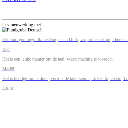
in samenwerking met
Elke morgen begin ik met Engels en Duits, zo probeer ik mijn hersene
Kea
Het is een leuke manier om de taal (weer) machtig te worden.
Mariël
Het is heerlijk om te doen, verfrist de talenkennis, ik leer bij en strijd
Louisa