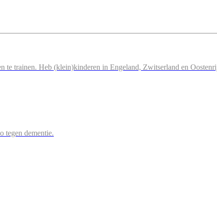
n te trainen. Heb (klein)kinderen in Engeland, Zwitserland en Oostenri
 zo tegen dementie.