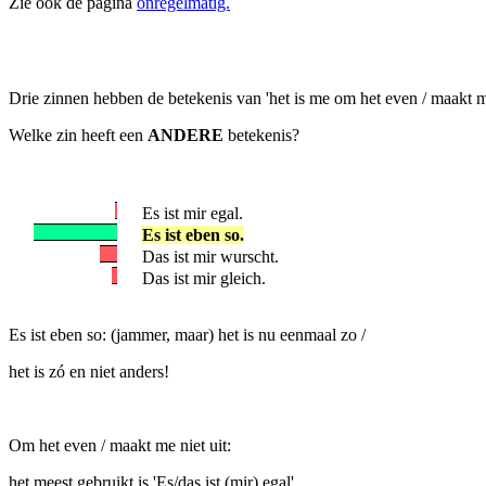
Zie ook de pagina
onregelmatig.
Drie zinnen hebben de betekenis van 'het is me om het even / maakt me
Welke zin heeft een
ANDERE
betekenis?
Es ist mir egal.
Es ist eben so.
Das ist mir wurscht.
Das ist mir gleich.
Es ist eben so: (jammer, maar) het is nu eenmaal zo /
het is zó en niet anders!
Om het even / maakt me niet uit:
het meest gebruikt is 'Es/das ist (mir) egal'.