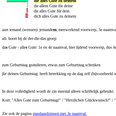
dir alles Gute zu deinem
dir allem Gute für deine
dir alles Gute für dein
dich alles Gute zu deinem
aan
iemand (wensen): jemande
m
, meewerkend voorwerp, 3e naamva
all- hoort bij de der-die-das groep
da
s
Gute - alle
s
Gute: 1e en 4e naamval, hier lijdend voorwerp, dus 
zum
Geburtstag gratulieren, etwas
zum
Geburtstag schenken
für
deinen Geburtstag: heeft betrekking op de dag zelf (bijvoorbeeld w
In deze volledigheid wordt de zin meestal alleen schriftelijk gebruikt.
Kort: "Alles Gute zum Geburtstag!" / "Herzlichen Glückwunsch!" / "
Zie ook de pagina
standaardzinnen met 3e naamval.