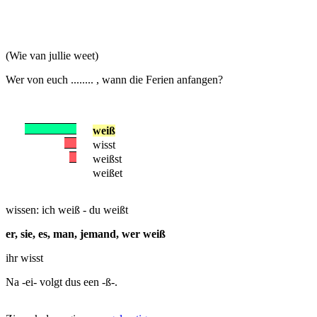
(Wie van jullie weet)
Wer von euch ........ , wann die Ferien anfangen?
weiß
wisst
weißst
weißet
wissen: ich weiß - du weißt
er, sie, es, man, jemand, wer weiß
ihr wisst
Na -ei- volgt dus een -ß-.