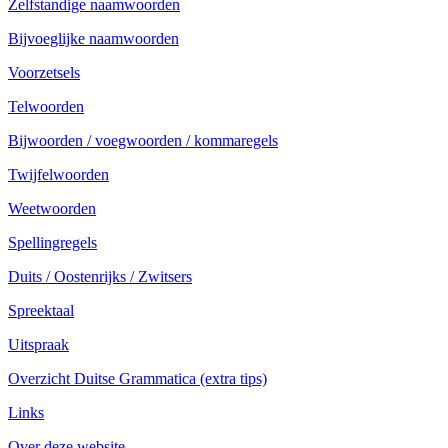
Zelfstandige naamwoorden
Bijvoeglijke naamwoorden
Voorzetsels
Telwoorden
Bijwoorden / voegwoorden / kommaregels
Twijfelwoorden
Weetwoorden
Spellingregels
Duits / Oostenrijks / Zwitsers
Spreektaal
Uitspraak
Overzicht Duitse Grammatica (extra tips)
Links
Over deze website