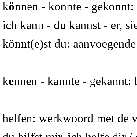
k
ö
nnen - konnte - gekonnt: i
ich kann - du kannst - er, si
könnt(e)st du: aanvoegende
k
e
nnen - kannte - gekannt: 
helfen: werkwoord met de v
du hilfst mir, ich helfe di