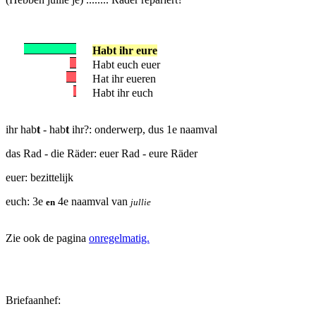
Habt ihr eure
Habt euch euer
Hat ihr eueren
Habt ihr euch
ihr hab
t
- hab
t
ihr?: onderwerp, dus 1e naamval
das Rad - die Räder: euer Rad - eure Räder
euer: bezittelijk
euch: 3e
4e naamval van
en
jullie
Zie ook de pagina
onregelmatig.
Briefaanhef: