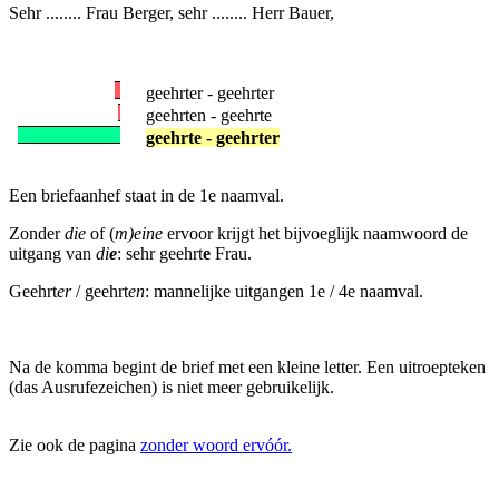
Sehr ........ Frau Berger, sehr ........ Herr Bauer,
geehrter - geehrter
geehrten - geehrte
geehrte - geehrter
Een briefaanhef staat in de 1e naamval.
Zonder
die
of (
m)eine
ervoor krijgt het bijvoeglijk naamwoord de
uitgang van
di
e
: sehr geehrt
e
Frau.
Geehrt
er
/ geehrt
en
: mannelijke uitgangen 1e / 4e naamval.
Na de komma begint de brief met een kleine letter. Een uitroepteken
(das Ausrufezeichen) is niet meer gebruikelijk.
Zie ook de pagina
zonder woord ervóór.