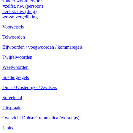
zonder woord ervóór
=zelfst. nw. (persoon)
=zelfst. nw. (ding)
-er -st: vergelijking
Voorzetsels
Telwoorden
Bijwoorden / voegwoorden / kommaregels
Twijfelwoorden
Weetwoorden
Spellingregels
Duits / Oostenrijks / Zwitsers
Spreektaal
Uitspraak
Overzicht Duitse Grammatica (extra tips)
Links