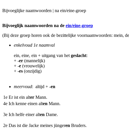
Bijvoeglijke naamwoorden | na ein/eine-groep
Bijvoeglijk naamwoorden na de
ein/eine-groep
(Bij deze groep horen ook de bezittelijke voornaamwoorden: mein, dei
enkelvoud 1e naamval
ein, eine, ein + uitgang van het
geslacht
:
+
-er
(mannelijk)
+ -
e
(vrouwelijk)
+
-es
(onzijdig)
meervoud
: altijd +
-en
1e Er ist ein alt
er
Mann.
4e Ich kenne einen alt
en
Mann.
3e Ich helfe einer alt
en
Dame.
2e Das ist die Jacke meines jünger
en
Bruders.