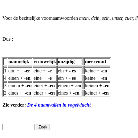
Voor de
bezittelijke voornaamwoorden
mein, dein, sein, unser, euer, i
Dus :
mannelijk
vrouwelijk
onzijdig
meervoud
1
ein +
-er
eine +
-e
ein +
- es
keine +
-en
4
einen +
-en
eine +
-e
ein +
- es
keine +
-en
3
einem +
-en
einer +
-en
einem +
-en
keinen +
-en
2
eines +
-en
einer +
-en
eines +
-en
keiner +
-en
Zie verder:
De 4 naamvallen in vogelvlucht