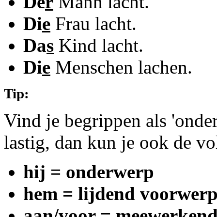
De
r
Mann lacht.
Di
e
Frau lacht.
Da
s
Kind lacht.
Di
e
Menschen lachen.
Tip:
Vind je begrippen als 'onde
lastig, dan kun je ook de v
hij = onderwerp
hem = lijdend voorwer
aan/voor = meewerken