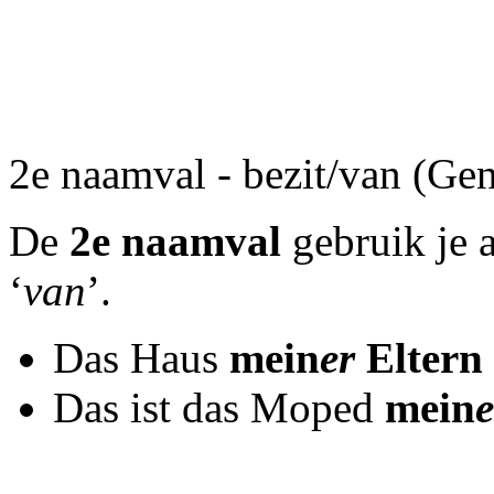
2e naamval - bezit/van (Gen
De
2e naamval
gebruik je a
‘
van
’.
Das Haus
mein
er
Eltern
Das ist das Moped
m
ein
e