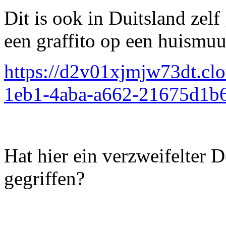
Dit is ook in Duitsland zelf
een graffito op een huismuur
https://d2v01xjmjw73dt.clo
1eb1-4aba-a662-21675d1
Hat hier ein verzweifelter 
gegriffen?