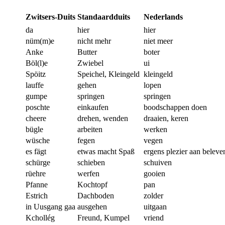
Zwitsers-Duits
Standaardduits
Nederlands
da
hier
hier
nüm(m)e
nicht mehr
niet meer
Anke
Butter
boter
Böl(l)e
Zwiebel
ui
Spöitz
Speichel, Kleingeld
kleingeld
lauffe
gehen
lopen
gumpe
springen
springen
poschte
einkaufen
boodschappen doen
cheere
drehen, wenden
draaien, keren
bügle
arbeiten
werken
wüsche
fegen
vegen
es fägt
etwas macht Spaß
ergens plezier aan beleve
schürge
schieben
schuiven
rüehre
werfen
gooien
Pfanne
Kochtopf
pan
Estrich
Dachboden
zolder
in Uusgang gaa
ausgehen
uitgaan
Kchollég
Freund, Kumpel
vriend