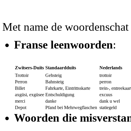
Met name de woordenschat 
Franse leenwoorden
:
Zwitsers-Duits
Standaardduits
Nederlands
Trottoir
Gehsteig
trottoir
Perron
Bahnsteig
perron
Billet
Fahrkarte, Eintrittsskarte
trein-, entreekaar
axgüsi, exgüsee
Entschuldigung
excuus
merci
danke
dank u wel
Depot
Pfand bei Mehrwegflaschen
statiegeld
Woorden die misversta