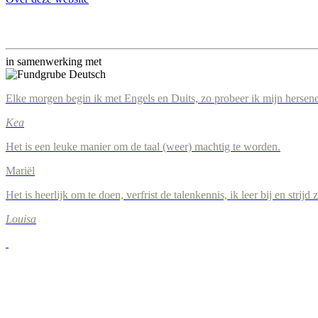
in samenwerking met
Elke morgen begin ik met Engels en Duits, zo probeer ik mijn hersene
Kea
Het is een leuke manier om de taal (weer) machtig te worden.
Mariël
Het is heerlijk om te doen, verfrist de talenkennis, ik leer bij en strijd
Louisa