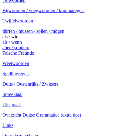
Telwoorden
Bijwoorden / voegwoorden / kommaregels
Twijfelwoorden
dürfen / müssen / sollen / mögen
als / wie
als / wenn
aber / sondern
Falsche Freunde
Weetwoorden
Spellingregels
Duits / Oostenrijks / Zwitsers
Spreektaal
Uitspraak
Overzicht Duitse Grammatica (extra tips)
Links
Over deze website