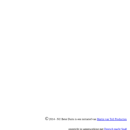
©
2014 - NU Beter Duits is een initiatief van
Martin van Toll Producties
opgericht in samenwerking met
Deutsch macht Spaß