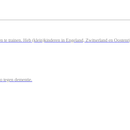
n te trainen. Heb (klein)kinderen in Engeland, Zwitserland en Oostenri
 zo tegen dementie.