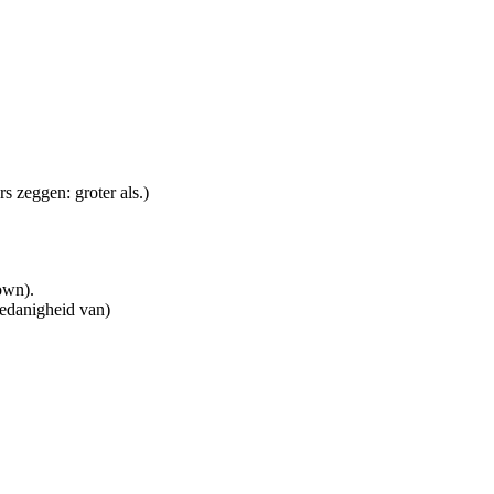
s zeggen: groter als.)
own).
oedanigheid van)