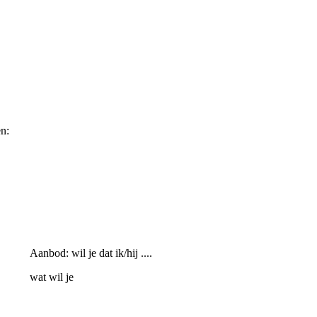
en:
Aanbod: wil je dat ik/hij ....
wat wil je