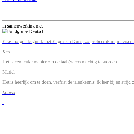
in samenwerking met
Elke morgen begin ik met Engels en Duits, zo probeer ik mijn hersene
Kea
Het is een leuke manier om de taal (weer) machtig te worden.
Mariël
Het is heerlijk om te doen, verfrist de talenkennis, ik leer bij en strijd
Louisa