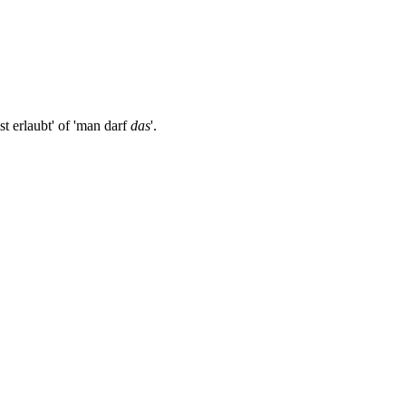
t erlaubt' of 'man darf
das
'.