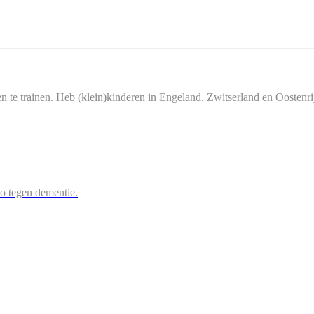
n te trainen. Heb (klein)kinderen in Engeland, Zwitserland en Oostenri
 zo tegen dementie.