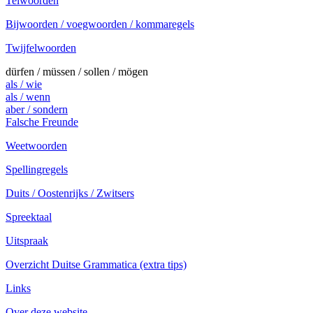
Telwoorden
Bijwoorden / voegwoorden / kommaregels
Twijfelwoorden
dürfen / müssen / sollen / mögen
als / wie
als / wenn
aber / sondern
Falsche Freunde
Weetwoorden
Spellingregels
Duits / Oostenrijks / Zwitsers
Spreektaal
Uitspraak
Overzicht Duitse Grammatica (extra tips)
Links
Over deze website