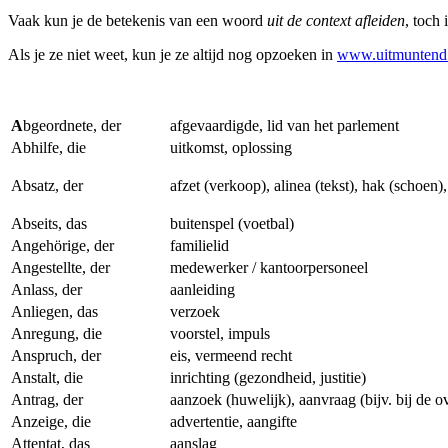
Vaak kun je de betekenis van een woord
uit de context afleiden
, toch 
Als je ze niet weet, kun je ze altijd nog opzoeken in
www.uitmuntend
A
bgeordnete, der
afgevaardigde, lid van het parlement
Abhilfe, die
uitkomst, oplossing
Absatz, der
afzet (verkoop), alinea (tekst), hak (schoen),
Abseits, das
buitenspel (voetbal)
Angehörige, der
familielid
Angestellte, der
medewerker / kantoorpersoneel
Anlass, der
aanleiding
Anliegen, das
verzoek
Anregung, die
voorstel, impuls
Anspruch, der
eis, vermeend recht
Anstalt, die
inrichting (gezondheid, justitie)
Antrag, der
aanzoek (huwelijk), aanvraag (bijv. bij de o
Anzeige, die
advertentie, aangifte
Attentat, das
aanslag