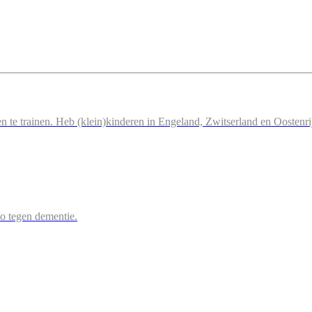
n te trainen. Heb (klein)kinderen in Engeland, Zwitserland en Oostenri
 zo tegen dementie.