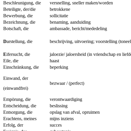
Beschleunigung, die
versnelling, sneller maken/worden
Beteiligte, der/die
betrokkene
Bewerbung, die
sollicitatie
Bezeichnung, die
benaming, aanduiding
Botschaft, die
ambassade, bericht/mededeling
D
arstellung, die
beschrijving, uitvoering; voorstelling (toneel
E
ifersucht, die
jaloezie/ jaloersheid (in vriendschap en liefd
Eile, die
haast
Einschränkung, die
beperking
Einwand, der
bezwaar / (perfect)
(einwandfrei)
Empörung, die
verontwaardiging
Entscheidung, die
beslissing
Entsorgung, die
opslag van afval, opruimen
Erachtens, meines
mijns inziens
Erfolg, der
succes