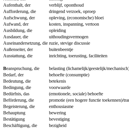
Aufenthalt, der
verblijf, oponthoud
Aufforderung, die
dringend verzoek, oproep
Aufschwung, der
opleving, (economische) bloei
Aufwand, der
kosten, inspanning, vertoon
Ausbildung, die
opleiding
Ausdauer, die
uithoudingsvermogen
Auseinandersetzung, die
ruzie, stevige discussie
Außenseiter, der
buitenbeentje
Ausstattung, die
inrichting, toerusting, faciliteiten
B
eanspruchung, die
belasting (lichamelijk/geestelijk/mechanisch
Bedarf, der
behoefte (consumptie)
Bedeutung, die
betekenis
Bedingung, die
voorwaarde
Bedürfnis, das
(emotionele, sociale) behoefte
Beförderung, die
promotie (een hogere functie toekennen)/tra
Begeisterung, die
enthousiasme
Behauptung
bewering
Bestätigung
bevestiging
Beschäftigung, die
bezigheid