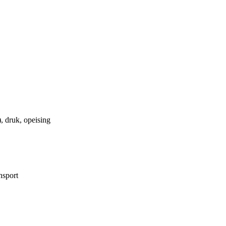
), druk, opeising
nsport