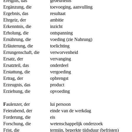
Ereignis, das
gebeurtenis
Ergänzung, die
toevoeging, aanvulling
Ergebnis, das
resultaat
Ehrgeiz, der
ambitie
Erkenntnis, die
inzicht
Erholung, die
ontspanning
Ernährung, die
voeding (zie Nahrung)
Erläuterung, die
toelichting
Errungenschaft, die
verworvenheid
Ersatz, der
vervanging
Ersatzteil, das
onderdeel
Erstattung, die
vergoeding
Ertrag, der
opbrengst
Erzeugnis, das
product
Erziehung, die
opvoeding
F
aulenzer, der
lui persoon
Feierabend, der
einde van de werkdag
Forderung, die
eis
Forschung, die
wetenschappelijk onderzoek
Frist, die
termijn, beperkte tijdsduur (befristen)