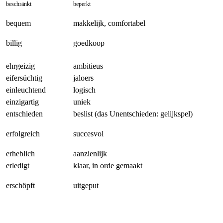
beschränkt
beperkt
bequem
makkelijk, comfortabel
billig
goedkoop
ehrgeizig
ambitieus
eifersüchtig
jaloers
einleuchtend
logisch
einzigartig
uniek
entschieden
beslist (das Unentschieden: gelijkspel)
erfolgreich
succesvol
erheblich
aanzienlijk
erledigt
klaar, in orde gemaakt
erschöpft
uitgeput