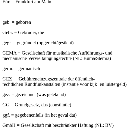
Ffm = Frankfurt am Main
geb. = geboren
Gebr. = Gebrüder, die
gegr. = gegründet (opgericht/gesticht)
GEMA = Gesellschaft für musikalische Aufführungs- und
mechanische Vervielfältigungsrechte (NL: Buma/Stemra)
germ. = germanisch
GEZ =
G
ebühren
e
inzugs
z
entrale der öffentlich-
rechtlichen Rundfunkanstalten (instantie voor kijk- en luistergeld)
gez. = gezeichnet (was getekend)
GG = Grundgesetz, das (constitutie)
ggf. = gegebenenfalls (in het geval dat)
GmbH = Gesellschaft mit beschränkter Haftung (NL: BV)