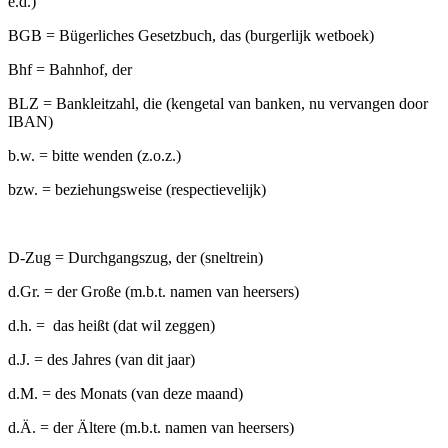
e.d.)
BGB = Bügerliches Gesetzbuch, das (burgerlijk wetboek)
Bhf = Bahnhof, der
BLZ = Bankleitzahl, die (kengetal van banken, nu vervangen door
IBAN)
b.w. = bitte wenden (z.o.z.)
bzw. = beziehungsweise (respectievelijk)
D-Zug = Durchgangszug, der (sneltrein)
d.Gr. = der Große (m.b.t. namen van heersers)
d.h. = das heißt (dat wil zeggen)
d.J. = des Jahres (van dit jaar)
d.M. = des Monats (van deze maand)
d.Ä. = der Ältere (m.b.t. namen van heersers)