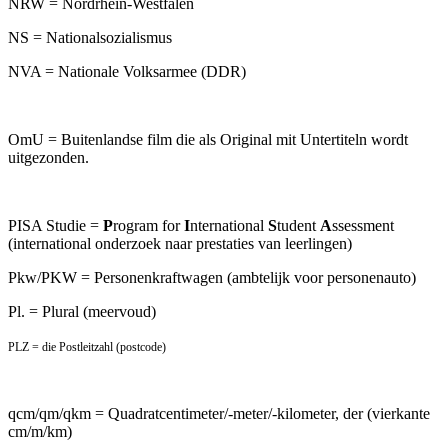
NRW = Nordrhein-Westfalen
NS = Nationalsozialismus
NVA = Nationale Volksarmee (DDR)
OmU = Buitenlandse film die als Original mit Untertiteln wordt
uitgezonden.
PISA Studie =
P
rogram for
I
nternational
S
tudent
A
ssessment
(international onderzoek naar prestaties van leerlingen)
Pkw/PKW = Personenkraftwagen (ambtelijk voor personenauto)
Pl. = Plural (meervoud)
PLZ = die Postleitzahl (postcode)
qcm/qm/qkm = Quadratcentimeter/-meter/-kilometer, der (vierkante
cm/m/km)