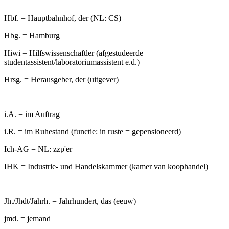
Hbf. = Hauptbahnhof, der (NL: CS)
Hbg. = Hamburg
Hiwi = Hilfswissenschaftler (afgestudeerde
studentassistent/laboratoriumassistent e.d.)
Hrsg. = Herausgeber, der (uitgever)
i.A. = im Auftrag
i.R. = im Ruhestand (functie: in ruste = gepensioneerd)
Ich-AG = NL: zzp'er
IHK = Industrie- und Handelskammer (kamer van koophandel)
Jh./Jhdt/Jahrh. = Jahrhundert, das (eeuw)
jmd. = jemand