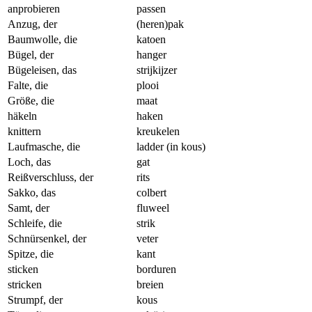
anprobieren
passen
Anzug, der
(heren)pak
Baumwolle, die
katoen
Bügel, der
hanger
Bügeleisen, das
strijkijzer
Falte, die
plooi
Größe, die
maat
häkeln
haken
knittern
kreukelen
Laufmasche, die
ladder (in kous)
Loch, das
gat
Reißverschluss, der
rits
Sakko, das
colbert
Samt, der
fluweel
Schleife, die
strik
Schnürsenkel, der
veter
Spitze, die
kant
sticken
borduren
stricken
breien
Strumpf, der
kous