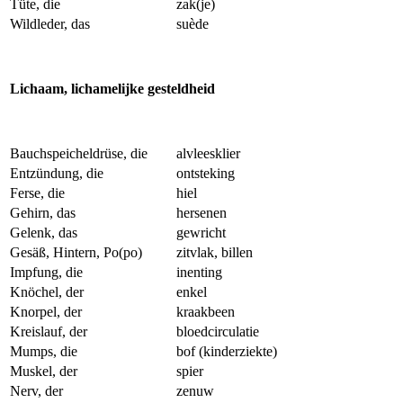
Tüte, die
zak(je)
Wildleder, das
suède
Lichaam, lichamelijke gesteldheid
Bauchspeicheldrüse, die
alvleesklier
Entzündung, die
ontsteking
Ferse, die
hiel
Gehirn, das
hersenen
Gelenk, das
gewricht
Gesäß, Hintern, Po(po)
zitvlak, billen
Impfung, die
inenting
Knöchel, der
enkel
Knorpel, der
kraakbeen
Kreislauf, der
bloedcirculatie
Mumps, die
bof (kinderziekte)
Muskel, der
spier
Nerv, der
zenuw