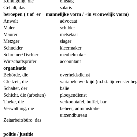
Kündigung, die
ontslag
Gehalt, das
salaris
beroepen
(-t of -er = mannelijke vorm / +in vrouwelijk vorm)
Anwalt
advocaat
Maler
schilder
Maurer
metselaar
Metzger
slager
Schneider
kleermaker
Schreiner/Tischler
meubelmaker
Wirtschaftsprüfer
accountant
organisatie
Behörde, die
overheidsdienst
Gleitzeit, die
variabele werktijd (m.b.t. tijdvenster be
Schalter, der
balie
Schicht, die (arbeiten)
ploegendienst
Theke, die
verkooptafel, buffet, bar
Verwaltung, die
beheer, administratie
uitzendbureau
Zeitarbeitsbüro, das
politie / justitie