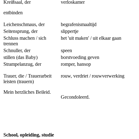
Kreißsaal, der
verloskamer
entbinden
Leichenschmaus, der
begrafenismaaltijd
Seitensprung, der
slippertje
Schluss machen / sich
het 'uit maken' / uit elkaar gaan
trennen
Schnuller, der
speen
stillen (das Baby)
borstvoeding geven
Strampelanzug, der
romper, hansop
Trauer, die / Trauerarbeit
rouw, verdriet / rouwverwerking
leisten (trauern)
Mein herzliches Beileid.
Gecondoleerd.
School, opleiding, studie