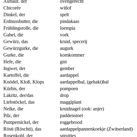
Auflauf, der
ovengerecht
Chicorée
witlof
Dinkel, der
spelt
Erdnussbutter, die
pindakaas
Frühlingsrolle, die
loempia
Gabel, die
vork
Gewürz, das
kruid, specerij
Gewürzgurke, die
augurk
Gurke, die
komkommer
Hefe, die
gist
Ingwer, der
gember
Kartoffel, die
aardappel
Knödel, Kloß, Klops
aardappelbal, (gehakt)bal
Kürbis, der
pompoen
Lakritz, der/das
drop
Liebstöckel, das
maggiplant
Nelke, die
kruidnagel (ook: anjer)
Pilz, der
paddenstoel
Pumpernickel, der
roggebrood
Rösti (Röschti), das
aardappelpannenkoekje (Zwitserland)
Rosenkohl, der
spruitjes