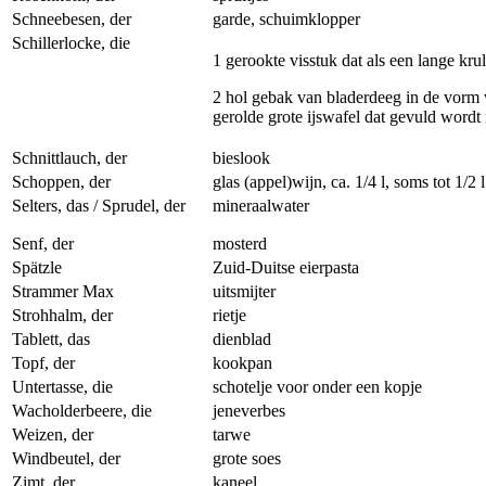
Schneebesen, der
garde, schuimklopper
Schillerlocke, die
1 gerookte visstuk dat als een lange krul
2 hol gebak van bladerdeeg in de vorm
gerolde grote ijswafel dat gevuld wordt
Schnittlauch, der
bieslook
Schoppen, der
glas (appel)wijn, ca. 1/4 l, soms tot 1/2 l
Selters, das / Sprudel, der
mineraalwater
Senf, der
mosterd
Spätzle
Zuid-Duitse eierpasta
Strammer Max
uitsmijter
Strohhalm, der
rietje
Tablett, das
dienblad
Topf, der
kookpan
Untertasse, die
schotelje voor onder een kopje
Wacholderbeere, die
jeneverbes
Weizen, der
tarwe
Windbeutel, der
grote soes
Zimt, der
kaneel