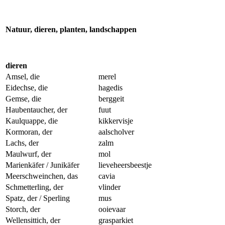
Natuur, dieren, planten, landschappen
dieren
Amsel, die
merel
Eidechse, die
hagedis
Gemse, die
berggeit
Haubentaucher, der
fuut
Kaulquappe, die
kikkervisje
Kormoran, der
aalscholver
Lachs, der
zalm
Maulwurf, der
mol
Marienkäfer / Junikäfer
lieveheersbeestje
Meerschweinchen, das
cavia
Schmetterling, der
vlinder
Spatz, der / Sperling
mus
Storch, der
ooievaar
Wellensittich, der
grasparkiet