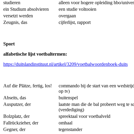
studieren
alleen voor hogere opleiding hbo/univers
ein Studium absolvieren
een studie voltooien
versetzt werden
overgaan
Zeugnis, das
cijferlijst, rapport
Sport
alfabetische lijst voetbaltermen:
https://duitslandinstituut.nl/artikel/3209/voetbalwoordenboek-duits
Auf die Plätze, fertig, los!
commando bij de start van een wedstrijd
op tv)
Abseits, das
buitenspel
Ausputzer, der
laatste man die de bal probeert weg te s
(verdediging)
Bolzplatz, der
spreektaal voor voetbalveld
Fallrückzieher, der
omhaal
Gegner, der
tegenstander