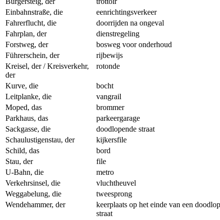
Bürgersteig, der
trottoir
Einbahnstraße, die
eenrichtingsverkeer
Fahrerflucht, die
doorrijden na ongeval
Fahrplan, der
dienstregeling
Forstweg, der
bosweg voor onderhoud
Führerschein, der
rijbewijs
Kreisel, der / Kreisverkehr,
rotonde
der
Kurve, die
bocht
Leitplanke, die
vangrail
Moped, das
brommer
Parkhaus, das
parkeergarage
Sackgasse, die
doodlopende straat
Schaulustigenstau, der
kijkersfile
Schild, das
bord
Stau, der
file
U-Bahn, die
metro
Verkehrsinsel, die
vluchtheuvel
Weggabelung, die
tweesprong
Wendehammer, der
keerplaats op het einde van een doodlo
straat