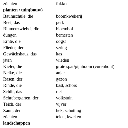
züchten
fokken
planten / tuin(bouw)
Baumschule, die
boomkwekerij
Beet, das
perk
Blumenzwiebel, die
bloembol
düngen
bemesten
Ernte, die
oogst
Flieder, der
sering
Gewächshaus, das
kas
jäten
wieden
Kiefer, die
grote spar/pijnboom (vurenhout)
Nelke, die
anjer
Rasen, der
gazon
Rinde, die
bast, schors
Schilf, das
riet
Schrebergarten, der
volkstuin
Teich, der
vijver
Zaun, der
hek, schutting
züchten
telen, kweken
landschappen