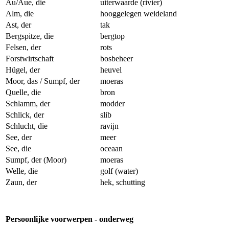
Au/Aue, die
uiterwaarde (rivier)
Alm, die
hooggelegen weideland
Ast, der
tak
Bergspitze, die
bergtop
Felsen, der
rots
Forstwirtschaft
bosbeheer
Hügel, der
heuvel
Moor, das / Sumpf, der
moeras
Quelle, die
bron
Schlamm, der
modder
Schlick, der
slib
Schlucht, die
ravijn
See, der
meer
See, die
oceaan
Sumpf, der (Moor)
moeras
Welle, die
golf (water)
Zaun, der
hek, schutting
Persoonlijke voorwerpen - onderweg